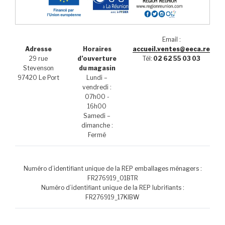
Email :
Adresse
Horaires
accueil.ventes@eeca.re
29 rue
d’ouverture
Tél:
02 62 55 03 03
Stevenson
du magasin
97420 Le Port
Lundi –
vendredi :
07h00 -
16h00
Samedi –
dimanche :
Fermé
Numéro d’identifiant unique de la REP emballages ménagers :
FR276919_01BTR
Numéro d’identifiant unique de la REP lubrifiants :
FR276919_17KIBW